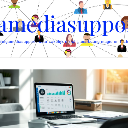
amediasuppo
 Belgamediasupport: waar zakelijk inzicht, marketing magie en te