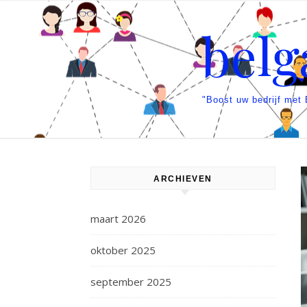
Spring naar inhoud
belg
"Boost uw bedrijf met
ARCHIEVEN
maart 2026
oktober 2025
september 2025