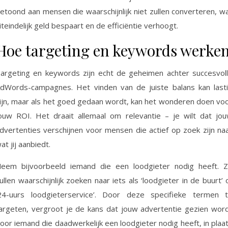
etoond aan mensen die waarschijnlijk niet zullen converteren, w
iteindelijk geld bespaart en de efficiëntie verhoogt.
Hoe targeting en keywords werke
argeting en keywords zijn echt de geheimen achter succesvol
dWords-campagnes. Het vinden van de juiste balans kan last
ijn, maar als het goed gedaan wordt, kan het wonderen doen vo
ouw ROI. Het draait allemaal om relevantie – je wilt dat jo
dvertenties verschijnen voor mensen die actief op zoek zijn na
at jij aanbiedt.
eem bijvoorbeeld iemand die een loodgieter nodig heeft. 
ullen waarschijnlijk zoeken naar iets als ‘loodgieter in de buurt’ 
24-uurs loodgieterservice’. Door deze specifieke termen 
argeten, vergroot je de kans dat jouw advertentie gezien wor
oor iemand die daadwerkelijk een loodgieter nodig heeft, in plaa