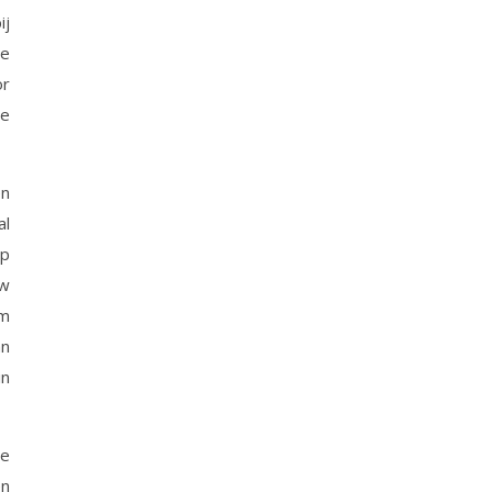
ij
te
or
ie
en
al
op
uw
om
an
in
ve
en