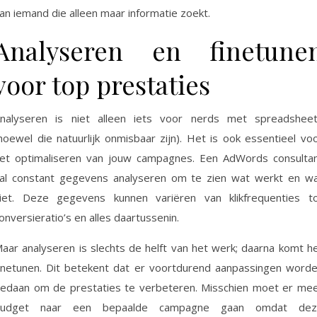
an iemand die alleen maar informatie zoekt.
Analyseren en finetune
voor top prestaties
nalyseren is niet alleen iets voor nerds met spreadshee
hoewel die natuurlijk onmisbaar zijn). Het is ook essentieel vo
et optimaliseren van jouw campagnes. Een AdWords consulta
al constant gegevens analyseren om te zien wat werkt en w
iet. Deze gegevens kunnen variëren van klikfrequenties t
onversieratio’s en alles daartussenin.
aar analyseren is slechts de helft van het werk; daarna komt h
inetunen. Dit betekent dat er voortdurend aanpassingen word
edaan om de prestaties te verbeteren. Misschien moet er me
budget naar een bepaalde campagne gaan omdat dez