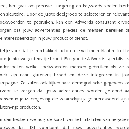
ee, het gaat om precisie. Targeting en keywords spelen hierb
en sleutelrol. Door de juiste doelgroep te selecteren en relevan
oekwoorden te gebruiken, kan een AdWords consultant ervo
orgen dat jouw advertenties precies de mensen bereiken d
eïnteresseerd zijn in jouw product of dienst.
tel je voor dat je een bakkerij hebt en je wilt meer klanten trekk
oor je nieuwe glutenvrije brood. Een goede AdWords specialist z
nderzoeken welke zoekwoorden mensen gebruiken als ze 
oek zijn naar glutenvrij brood en deze integreren in jo
ampagne. Ze zullen ook kijken naar demografische gegevens 
rvoor te zorgen dat jouw advertenties worden getoond a
ensen in jouw omgeving die waarschijnlijk geïnteresseerd zijn 
lutenvrije producten.
n dan hebben we nog de kunst van het uitsluiten van negatie
oekwoorden. Dit voorkomt dat jouw advertenties word