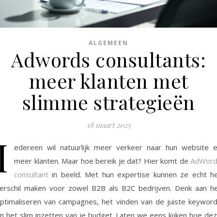
ALGEMEEN
Adwords consultants:
meer klanten met
slimme strategieën
18 maart 2025
I
edereen wil natuurlijk meer verkeer naar hun website 
meer klanten. Maar hoe bereik je dat? Hier komt de
AdWord
consultant
in beeld. Met hun expertise kunnen ze echt h
erschil maken voor zowel B2B als B2C bedrijven. Denk aan h
ptimaliseren van campagnes, het vinden van de juiste keywor
n het slim inzetten van je budget. Laten we eens kijken hoe de