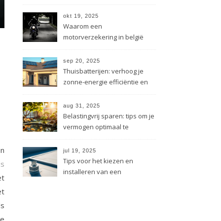
persoonlijkheid
okt 19, 2025
Waarom een
motorverzekering in belgië
onmisbaar is voor jou
sep 20, 2025
Thuisbatterijen: verhoog je
zonne-energie efficiëntie en
bespaar
aug 31, 2025
Belastingvrij sparen: tips om je
vermogen optimaal te
benutten
en
jul 19, 2025
Tips voor het kiezen en
s
installeren van een
et
dakdoorvoer
et
ds
ze