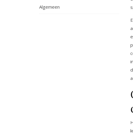
Algemeen
s
E
a
e
p
c
i
d
a
H
k